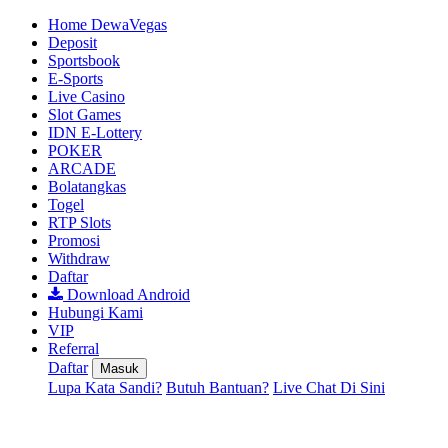
Home DewaVegas
Deposit
Sportsbook
E-Sports
Live Casino
Slot Games
IDN E-Lottery
POKER
ARCADE
Bolatangkas
Togel
RTP Slots
Promosi
Withdraw
Daftar
Download Android
Hubungi Kami
VIP
Referral
Daftar
Masuk
Lupa Kata Sandi?
Butuh Bantuan?
Live Chat Di Sini