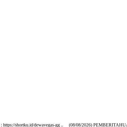
: https://shortku.id/dewavegas-gg ..
(08/08/2026)
PEMBERITAHUA