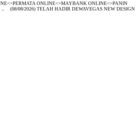
LINE<>PERMATA ONLINE<>MAYBANK ONLINE<>PANIN
E ..
(08/08/2026)
TELAH HADIR DEWAVEGAS NEW DESIGN