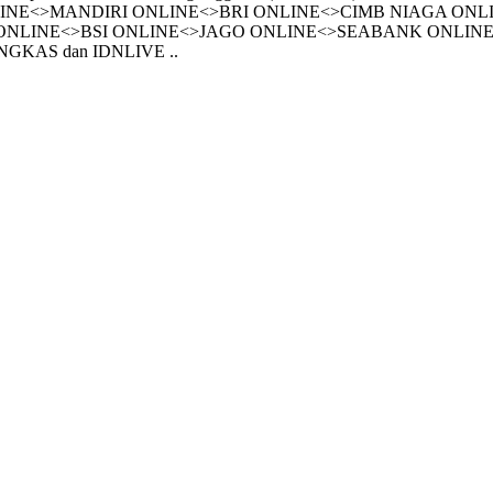
LINE<>MANDIRI ONLINE<>BRI ONLINE<>CIMB NIAGA ON
ONLINE<>BSI ONLINE<>JAGO ONLINE<>SEABANK ONLIN
NGKAS dan IDNLIVE ..